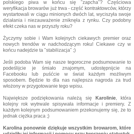
polskiego piwa w końcu się "zapcha"? Częściowa
weryfikacja browarów już trwa - część kontraktowców, którzy
wystartowali w ciągu minionych dwóch lat, wyciszyła swoje
działania i niezauważenie zniknęła z rynku. Czy podobny
efekt czeka nas w przyszły roku?
Życzymy sobie i Wam kolejnych ciekawych premier oraz
nowych trendów w nadchodzącym roku! Ciekawe czy w
końcu nadejdzie ta "stabilizacja" ;)
Jeśli podoba Wam się nasze tegoroczne podsumowanie to
podeślijcie je śmiało znajomym, udostępnijcie na
Facebooku lub puśćcie w świat każdym możliwym
sposobem. Będzie to dla nas najlepsza nagroda za trud
włożony w przygotowanie tego wpisu.
Największe podziękowania należą się
Karolinie
, która
kolejny rok wytrwale spisywała informacje i premiery. Z
każdym kolejnym podsumowaniem przekonujemy się, że to
jednak ciężka praca ;)
Karolina ponownie dziękuje wszystkim browarom, które
udzieliły jej informacji i pomocy przy tworzeniu statystyk.