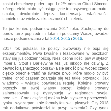
został chmielowy puder Lupu Ln2
™ odmian Citra i Simcoe,
którego efekt miało być osiągnięcie intensywnego aromatu i
smaku, dwukrotnie lepsza kondensacja właściwości
chmielu oraz większa skuteczność chmielenia.
To już koniec podsumowania 2017 roku. Zachęcamy do
porównań z poprzednimi latami i polecamy Waszej uwadze
nasze podsumowania z lat
2014
,
2015
i
2016
.
2017 rok pokazał, że polscy piwowarzy nie boją się
eksperymentów. Piwa kwaśne i leżakowane w beczkach
stały się już codziennością. Niezliczone ilości piw w stylach
Imperial Stout i Barleywine też już nikogo nie dziwią. Z
pewnością znacząco poprawiła się jakość piw, wobec czego
ciężko obecnie trafić na świeże piwo, które mogło by być
trefne, choć czasem zdarzają się też takie przypadki. Jak
wiadomo - wyjątek potwierdza regułę. Kolejne browary
przeszły na swój własny sprzęt, kolejne browary
zainteresowały się dystrybucją w regionach swojej
produkcji. Coraz częściej można było słyszeć o przesyceniu
rynku i wyczerpaniu się formuły festiwali piwnych. Czy 2018
rok dodatkowo potwierdzi te przypuszczenia? Czy rynek