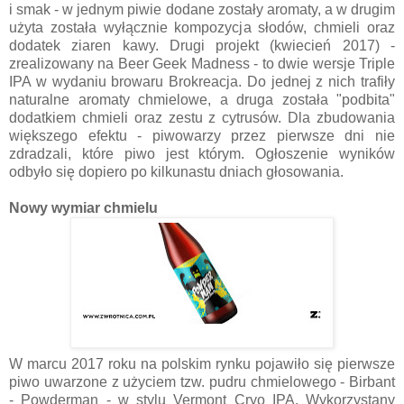
i smak - w jednym piwie dodane zostały aromaty, a w drugim
użyta została wyłącznie kompozycja słodów, chmieli oraz
dodatek ziaren kawy. Drugi projekt (kwiecień 2017) -
zrealizowany na Beer Geek Madness - to dwie wersje Triple
IPA w wydaniu browaru Brokreacja. Do jednej z nich trafiły
naturalne aromaty chmielowe, a druga została "podbita"
dodatkiem chmieli oraz zestu z cytrusów. Dla zbudowania
większego efektu - piwowarzy przez pierwsze dni nie
zdradzali, które piwo jest którym. Ogłoszenie wyników
odbyło się dopiero po kilkunastu dniach głosowania.
Nowy wymiar chmielu
W marcu 2017 roku na polskim rynku pojawiło się pierwsze
piwo uwarzone z użyciem tzw. pudru chmielowego - Birbant
- Powderman - w stylu Vermont Cryo IPA. Wykorzystany