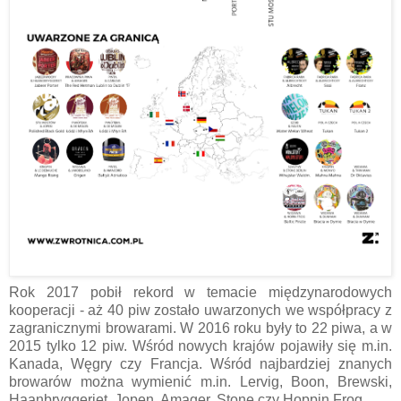
Rok 2017 pobił rekord w temacie międzynarodowych
kooperacji - aż 40 piw zostało uwarzonych we współpracy z
zagranicznymi browarami. W 2016 roku były to 22 piwa, a w
2015 tylko 12 piw. Wśród nowych krajów pojawiły się m.in.
Kanada, Węgry czy Francja. Wśród najbardziej znanych
browarów można wymienić m.in. Lervig, Boon, Brewski,
Haanbryggeriet, Jopen, Amager, Stone czy Hoppin Frog.