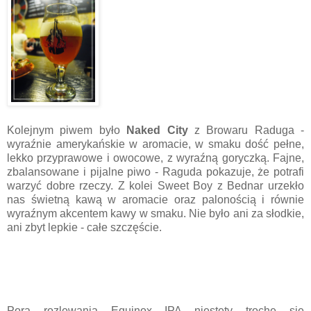
Kolejnym piwem było
Naked City
z Browaru Raduga -
wyraźnie amerykańskie w aromacie, w smaku dość pełne,
lekko przyprawowe i owocowe, z wyraźną goryczką. Fajne,
zbalansowane i pijalne piwo - Raguda pokazuje, że potrafi
warzyć dobre rzeczy. Z kolei Sweet Boy z Bednar urzekło
nas świetną kawą w aromacie oraz palonością i równie
wyraźnym akcentem kawy w smaku. Nie było ani za słodkie,
ani zbyt lepkie - całe szczęście.
Pora rozlewania Equinox IPA niestety trochę się