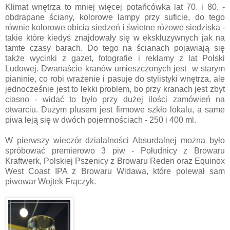
Klimat wnętrza to mniej więcej potańcówka lat 70. i 80. -
obdrapane ściany, kolorowe lampy przy suficie, do tego
równie kolorowe obicia siedzeń i świetne różowe siedziska -
takie które kiedyś znajdowały się w ekskluzywnych jak na
tamte czasy barach. Do tego na ścianach pojawiają się
także wycinki z gazet, fotografie i reklamy z lat Polski
Ludowej. Dwanaście kranów umieszczonych jest w starym
pianinie, co robi wrażenie i pasuje do stylistyki wnętrza, ale
jednocześnie jest to lekki problem, bo przy kranach jest zbyt
ciasno - widać to było przy dużej ilości zamówień na
otwarciu. Dużym plusem jest firmowe szkło lokalu, a same
piwa leją się w dwóch pojemnościach - 250 i 400 ml.
W pierwszy wieczór działalności Absurdalnej można było
spróbować premierowo 3 piw - Południcy z Browaru
Kraftwerk, Polskiej Pszenicy z Browaru Reden oraz Equinox
West Coast IPA z Browaru Widawa, które polewał sam
piwowar Wojtek Frączyk.