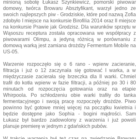
minioną sobotę Łukasz Szynkiewicz, pomorski piwowar
domowy, twórca Browaru Absztyfikant, warzył jedno ze
swoich najlepszych piw - Grodziskie, które pod nazwą Zofia
zdobyło I miejsce na konkursie Birofilia 2014 oraz II miejsce
na konkursie Prawie jak Grodzisz. Dla warunków sprzętu w
Wąsoszu receptura została opracowana we współpracy z
piwowarami Olimpu, a jedyną różnicą w porównaniu z
domową warką jest zamiana drożdży Fermentum Mobile na
US-05.
Warzenie rozpoczęło się o 6 rano - wpierw zacieranie,
filtracja i już o 12 zaczynała się gotować I warka, a w
międzyczasie zacierała się brzeczka dla II warki. Chmiel
trafił do kotła wpierw w fazie filtracji, a później po 30 i 80
minutach od rozpoczęcia gotowania oraz na etapie
Whirpoola. Po schłodzeniu obie warki trafiły do tanka
fermentacyjnego i swoją pracę rozpoczęły drożdże. Piwo
powinno być gotowe mniej więcej na początku kwietnia i
będzie dostępne jako Sophia - bogini mądrości. Sam
Łukasz był bardzo zadowolony z warzenia i już powoli
planuje premierę w jednym z gdańskich pubów.
W trakcie warzenia był też czas na zwiedzanie Browaru