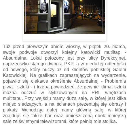
Tuż przed pierwszym dniem wiosny, w piątek 20. marca,
swoje podwoje otworzył kolejny katowicki mutlitap -
Absurdalna. Lokal położony jest przy ulicy Dyrekcyjnej,
naprzeciwko starego dworca PKP, a w niedużej odległości
od nowego, który huczy aż od klientów pobliskiej Galerii
Katowickiej. Na grafikach zapraszających na wydarzenie,
pojawiło się ciekawe określenie Absurdalnej - Probiernia
piwa i sztuki - i trzeba powiedzieć, że pewnie klimat sztuki
można odczuć w stylizowanych na PRL wnętrzach
multitapu. Przy wejściu mamy dużą salę, w której jest kilka
miejsc siedzących, a na ścianach prezentują się obrazy i
plakaty. Wchodząc dalej mamy główną salę, w której
znajduje się także bar oraz umieszczoną obok mniejszą
salę ze świetnymi telewizorami, które pełnią rolę stolika.