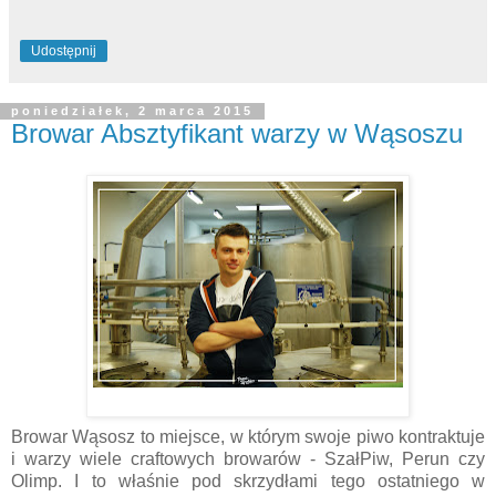
Udostępnij
poniedziałek, 2 marca 2015
Browar Absztyfikant warzy w Wąsoszu
Browar Wąsosz to miejsce, w którym swoje piwo kontraktuje
i warzy wiele craftowych browarów - SzałPiw, Perun czy
Olimp. I to właśnie pod skrzydłami tego ostatniego w