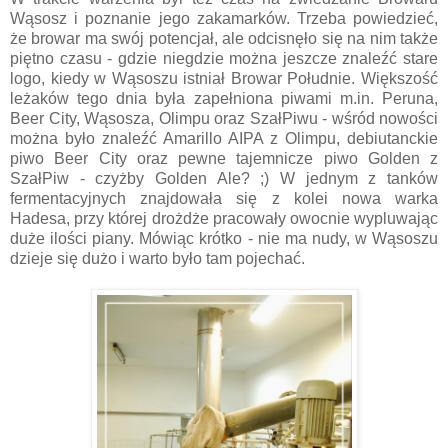
Wąsosz i poznanie jego zakamarków. Trzeba powiedzieć,
że browar ma swój potencjał, ale odcisnęło się na nim także
piętno czasu - gdzie niegdzie można jeszcze znaleźć stare
logo, kiedy w Wąsoszu istniał Browar Południe. Większość
leżaków tego dnia była zapełniona piwami m.in. Peruna,
Beer City, Wąsosza, Olimpu oraz SzałPiwu - wśród nowości
można było znaleźć Amarillo AIPA z Olimpu, debiutanckie
piwo Beer City oraz pewne tajemnicze piwo Golden z
SzałPiw - czyżby Golden Ale? ;) W jednym z tanków
fermentacyjnych znajdowała się z kolei nowa warka
Hadesa, przy której drożdże pracowały owocnie wypluwając
duże ilości piany. Mówiąc krótko - nie ma nudy, w Wąsoszu
dzieje się dużo i warto było tam pojechać.