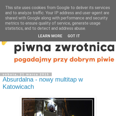
This site uses cookies from Google to deliver its services
and to analyze traffic. Your IP address and user-agent are
shared with Google along with performance and security
metrics to ensure quality of service, generate usage
statistics, and to detect and address abuse.
LEARN MORE
GOT IT
sobota, 21 marca 2015
Absurdalna - nowy multitap w
Katowicach