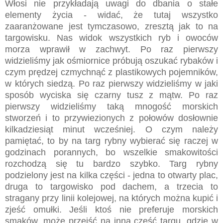
Włosi nie przykładają uwagi do dbania o stałe
elementy życia - widać, że tutaj wszystko
zaaranżowane jest tymczasowo, zresztą jak to na
targowisku. Nas widok wszystkich ryb i owoców
morza wprawił w zachwyt. Po raz pierwszy
widzieliśmy jak ośmiornice próbują oszukać rybaków i
czym prędzej czmychnąć z plastikowych pojemników,
w których siedzą. Po raz pierwszy widzieliśmy w jaki
sposób wyciska się czarny tusz z mątw. Po raz
pierwszy widzieliśmy taką mnogość morskich
stworzeń i to przywiezionych z połowów dosłownie
kilkadziesiąt minut wcześniej. O czym należy
pamiętać, to by na targ rybny wybierać się raczej w
godzinach porannych, bo wszelkie smakowitości
rozchodzą się tu bardzo szybko. Targ rybny
podzielony jest na kilka części - jedna to otwarty plac,
druga to targowisko pod dachem, a trzecia to
stragany przy linii kolejowej, na których można kupić i
zjeść omułki. Jeśli ktoś nie preferuje morskich
smaków, może przejść na inną część targu, gdzie w