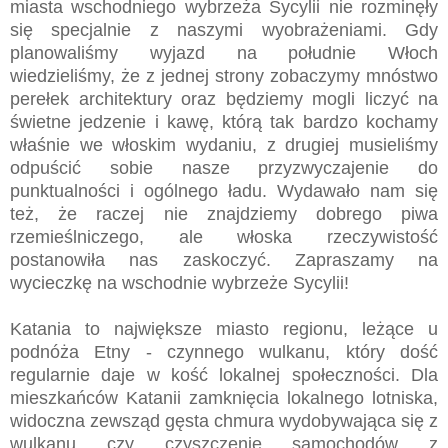
miasta wschodniego wybrzeża Sycylii nie rozminęły
się specjalnie z naszymi wyobrażeniami. Gdy
planowaliśmy wyjazd na południe Włoch
wiedzieliśmy, że z jednej strony zobaczymy mnóstwo
perełek architektury oraz będziemy mogli liczyć na
świetne jedzenie i kawę, którą tak bardzo kochamy
właśnie we włoskim wydaniu, z drugiej musieliśmy
odpuścić sobie nasze przyzwyczajenie do
punktualności i ogólnego ładu. Wydawało nam się
też, że raczej nie znajdziemy dobrego piwa
rzemieślniczego, ale włoska rzeczywistość
postanowiła nas zaskoczyć. Zapraszamy na
wycieczkę na wschodnie wybrzeże Sycylii!
Katania to największe miasto regionu, leżące u
podnóża Etny - czynnego wulkanu, który dość
regularnie daje w kość lokalnej społeczności. Dla
mieszkańców Katanii zamknięcia lokalnego lotniska,
widoczna zewsząd gęsta chmura wydobywająca się z
wulkanu czy czyszczenie samochodów z