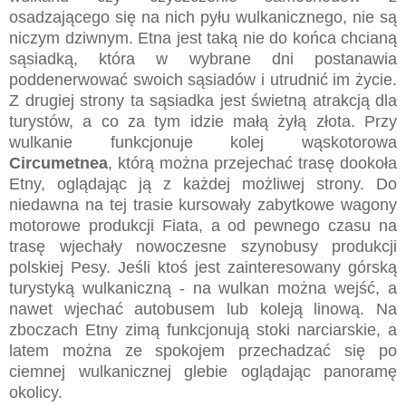
osadzającego się na nich pyłu wulkanicznego, nie są
niczym dziwnym. Etna jest taką nie do końca chcianą
sąsiadką, która w wybrane dni postanawia
poddenerwować swoich sąsiadów i utrudnić im życie.
Z drugiej strony ta sąsiadka jest świetną atrakcją dla
turystów, a co za tym idzie małą żyłą złota. Przy
wulkanie funkcjonuje kolej wąskotorowa
Circumetnea
, którą można przejechać trasę dookoła
Etny, oglądając ją z każdej możliwej strony. Do
niedawna na tej trasie kursowały zabytkowe wagony
motorowe produkcji Fiata, a od pewnego czasu na
trasę wjechały nowoczesne szynobusy produkcji
polskiej Pesy. Jeśli ktoś jest zainteresowany górską
turystyką wulkaniczną - na wulkan można wejść, a
nawet wjechać autobusem lub koleją linową. Na
zboczach Etny zimą funkcjonują stoki narciarskie, a
latem można ze spokojem przechadzać się po
ciemnej wulkanicznej glebie oglądając panoramę
okolicy.