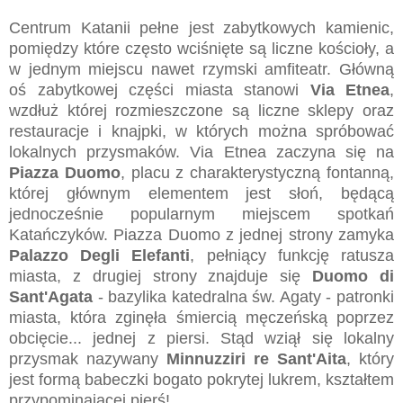
Centrum Katanii pełne jest zabytkowych kamienic,
pomiędzy które często wciśnięte są liczne kościoły, a
w jednym miejscu nawet rzymski amfiteatr. Główną
oś zabytkowej części miasta stanowi
Via Etnea
,
wzdłuż której rozmieszczone są liczne sklepy oraz
restauracje i knajpki, w których można spróbować
lokalnych przysmaków. Via Etnea zaczyna się na
Piazza Duomo
, placu z charakterystyczną fontanną,
której głównym elementem jest słoń, będącą
jednocześnie popularnym miejscem spotkań
Katańczyków. Piazza Duomo z jednej strony zamyka
Palazzo Degli Elefanti
, pełniący funkcję ratusza
miasta, z drugiej strony znajduje się
Duomo di
Sant'Agata
- bazylika katedralna św. Agaty - patronki
miasta, która zginęła śmiercią męczeńską poprzez
obcięcie... jednej z piersi. Stąd wziął się lokalny
przysmak nazywany
Minnuzziri re Sant'Aita
, który
jest formą babeczki bogato pokrytej lukrem, kształtem
przypominającej pierś!