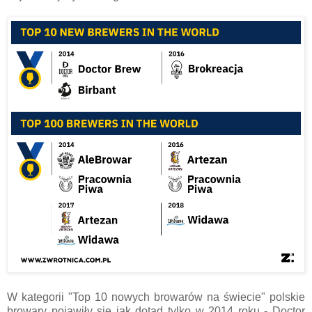
W kategorii "Top 10 nowych browarów na świecie" polskie
browary pojawiły się jak dotąd tylko w 2014 roku - Doctor