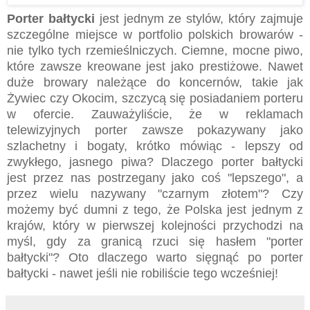
Porter bałtycki
jest jednym ze stylów, który zajmuje
szczególne miejsce w portfolio polskich browarów -
nie tylko tych rzemieślniczych. Ciemne, mocne piwo,
które zawsze kreowane jest jako prestiżowe. Nawet
duże browary należące do koncernów, takie jak
Żywiec czy Okocim, szczycą się posiadaniem porteru
w ofercie. Zauważyliście, że w reklamach
telewizyjnych porter zawsze pokazywany jako
szlachetny i bogaty, krótko mówiąc - lepszy od
zwykłego, jasnego piwa? Dlaczego porter bałtycki
jest przez nas postrzegany jako coś "lepszego", a
przez wielu nazywany "czarnym złotem"? Czy
możemy być dumni z tego, że Polska jest jednym z
krajów, który w pierwszej kolejności przychodzi na
myśl, gdy za granicą rzuci się hasłem "porter
bałtycki"? Oto dlaczego warto sięgnąć po porter
bałtycki - nawet jeśli nie robiliście tego wcześniej!