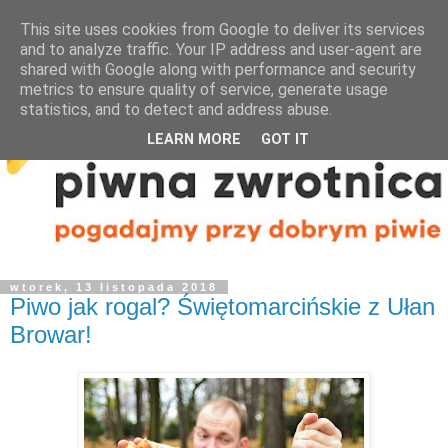
This site uses cookies from Google to deliver its services
and to analyze traffic. Your IP address and user-agent are
shared with Google along with performance and security
metrics to ensure quality of service, generate usage
statistics, and to detect and address abuse.
LEARN MORE
GOT IT
wtorek, 13 listopada 2018
Piwo jak rogal? Świętomarcińskie z Ułan
Browar!